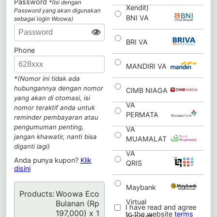
Password
*(Isi dengan
Xendit)
Password yang akan digunakan
BNI VA
sebagai login Woowa)
BRI VA
Phone
MANDIRI VA
*(Nomor ini tidak ada
hubungannya dengan nomor
CIMB NIAGA
yang akan di otomasi, isi
VA
nomor teraktif anda untuk
PERMATA
reminder pembayaran atau
pengumuman penting,
VA
jangan khawatir, nanti bisa
MUAMALAT
diganti lagi)
VA
Anda punya kupon?
Klik
QRIS
disini
Maybank
Products:
Woowa Eco
Virtual
Bulanan (Rp
I have read and agree
197,000) x 1
to the website
terms
Account