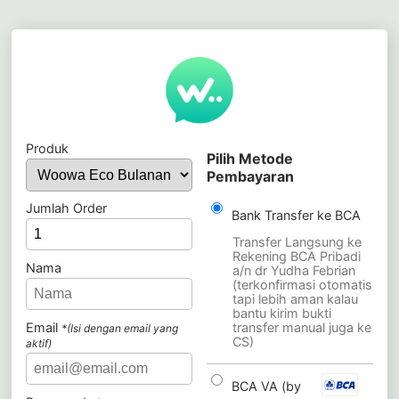
Produk
Pilih Metode
Pembayaran
Jumlah Order
Bank Transfer ke BCA
Transfer Langsung ke
Rekening BCA Pribadi
Nama
a/n dr Yudha Febrian
(terkonfirmasi otomatis
tapi lebih aman kalau
bantu kirim bukti
Email
transfer manual juga ke
*(Isi dengan email yang
CS)
aktif)
BCA VA (by